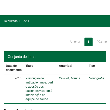
Resultado 1-1 de 1.
Anterior
1
Póximo
Conjunto de itens:
Data do
Título
Autor(es)
Tipo
documento
2018
Prescrição de
Pelicioli, Marina
Monografia
antibacterianos: perfil
e adesão dos
pacientes visando à
intervenção na
equipe de saúde