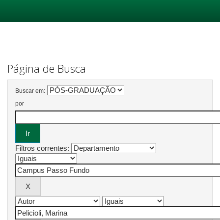
Skip
navigation
Página de Busca
Buscar em:
por
Filtros correntes: