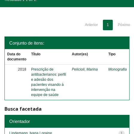
Anterior
1
Póximo
Conjunto de itens:
Data do
Título
Autor(es)
Tipo
documento
2018
Prescrição de
Pelicioli, Marina
Monografia
antibacterianos: perfil
e adesão dos
pacientes visando à
intervenção na
equipe de saúde
Busca facetada
Orientador
Lindemann, Ivana Loraine
1