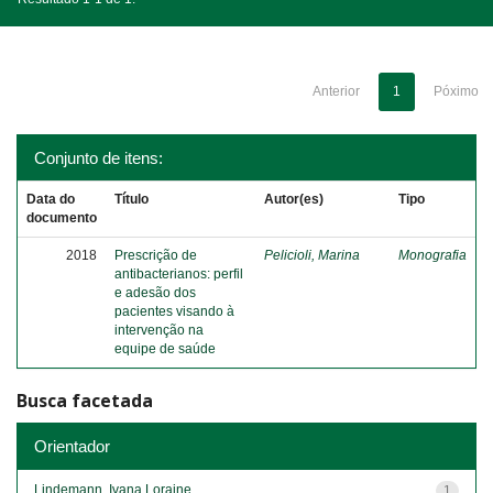
Anterior
1
Póximo
Conjunto de itens:
Data do
Título
Autor(es)
Tipo
documento
2018
Prescrição de
Pelicioli, Marina
Monografia
antibacterianos: perfil
e adesão dos
pacientes visando à
intervenção na
equipe de saúde
Busca facetada
Orientador
Lindemann, Ivana Loraine
1