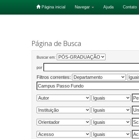
Página inicial
Navegar
Ajuda
Contato
Skip
navigation
Página de Busca
Buscar em:
por
Filtros correntes: