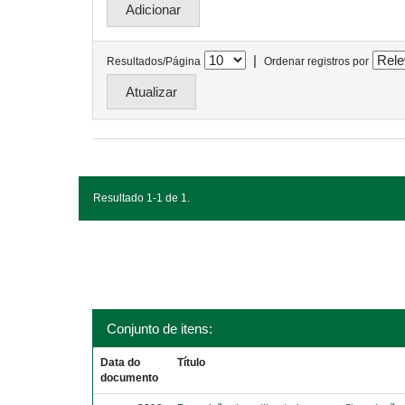
|
Resultados/Página
Ordenar registros por
Resultado 1-1 de 1.
Conjunto de itens:
Data do
Título
documento