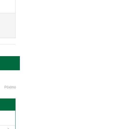
Póximo
o