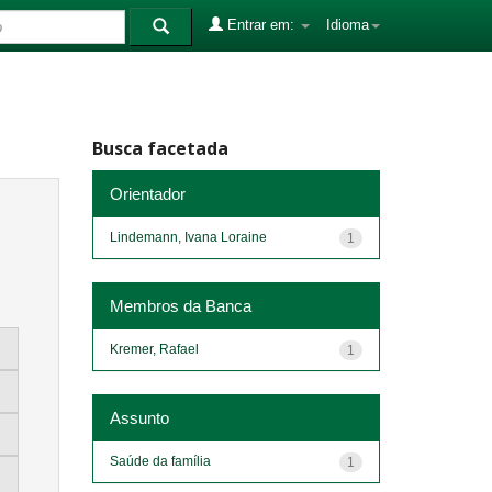
Entrar em:
Idioma
Busca facetada
Orientador
Lindemann, Ivana Loraine
1
Membros da Banca
Kremer, Rafael
1
Assunto
Saúde da família
1