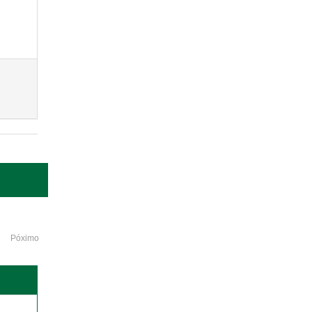
Póximo
o