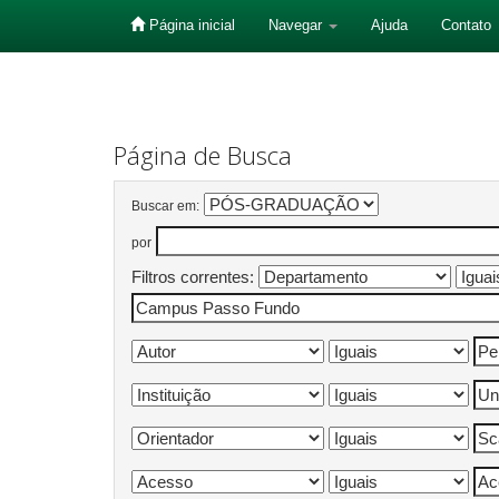
Página inicial
Navegar
Ajuda
Contato
Skip
navigation
Página de Busca
Buscar em:
por
Filtros correntes: