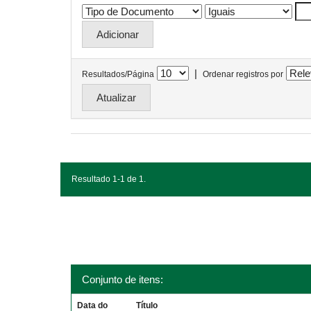
|
Resultados/Página
Ordenar registros por
Resultado 1-1 de 1.
Conjunto de itens:
Data do
Título