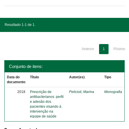
Resultado 1-1 de 1.
Anterior
1
Póximo
Conjunto de itens:
Data do
Título
Autor(es)
Tipo
documento
2018
Prescrição de
Pelicioli, Marina
Monografia
antibacterianos: perfil
e adesão dos
pacientes visando à
intervenção na
equipe de saúde