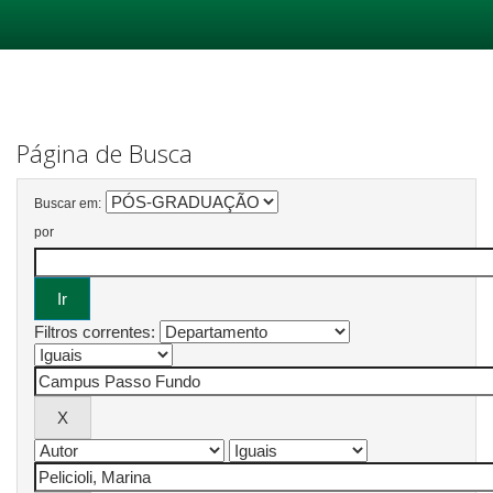
Skip
navigation
Página de Busca
Buscar em:
por
Filtros correntes: