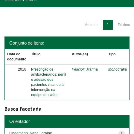
Anterior
1
Póximo
Conjunto de itens:
Data do
Título
Autor(es)
Tipo
documento
2018
Prescrição de
Pelicioli, Marina
Monografia
antibacterianos: perfil
e adesão dos
pacientes visando à
intervenção na
equipe de saúde
Busca facetada
Orientador
Lindemann, Ivana Loraine
1