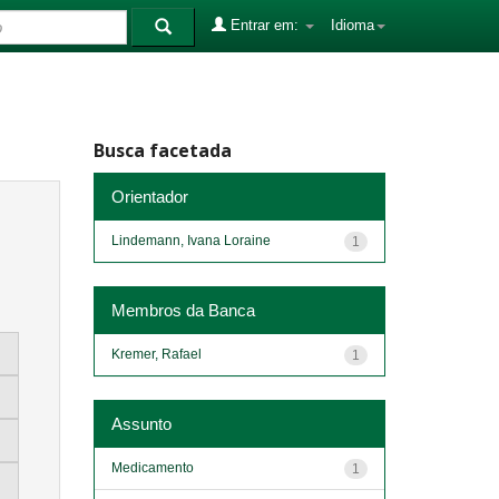
Entrar em:
Idioma
Busca facetada
Orientador
Lindemann, Ivana Loraine
1
Membros da Banca
Kremer, Rafael
1
Assunto
Medicamento
1