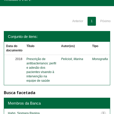
Anterior
1
Póximo
Conjunto de itens:
Data do
Título
Autor(es)
Tipo
documento
2018
Prescrição de
Pelicioli, Marina
Monografia
antibacterianos: perfil
e adesão dos
pacientes visando à
intervenção na
equipe de saúde
Busca facetada
Membros da Banca
Hahn, Siomara Regina
1