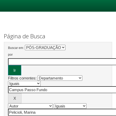
Skip
navigation
Página de Busca
Buscar em:
por
Filtros correntes: