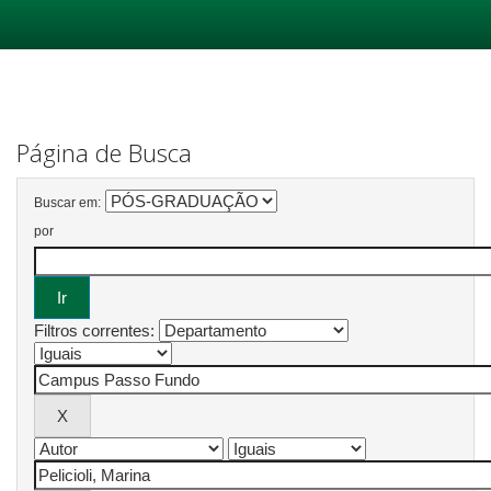
Skip
navigation
Página de Busca
Buscar em:
por
Filtros correntes: