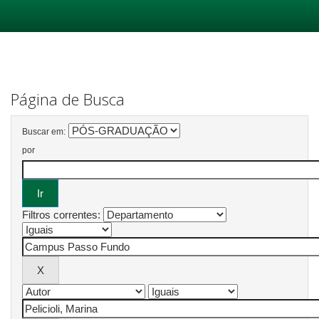
Skip
navigation
Página de Busca
Buscar em:
por
Filtros correntes: