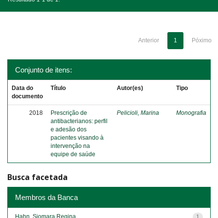
Anterior
1
Póximo
Conjunto de itens:
Data do
Título
Autor(es)
Tipo
documento
2018
Prescrição de
Pelicioli, Marina
Monografia
antibacterianos: perfil
e adesão dos
pacientes visando à
intervenção na
equipe de saúde
Busca facetada
Membros da Banca
Hahn, Siomara Regina
1