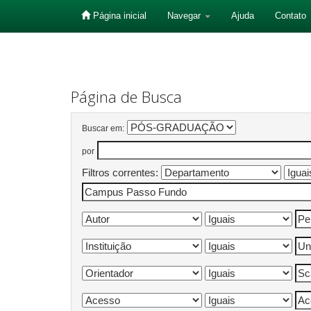
Página inicial
Navegar
Ajuda
Contato
Skip
navigation
Página de Busca
Buscar em:
por
Filtros correntes: