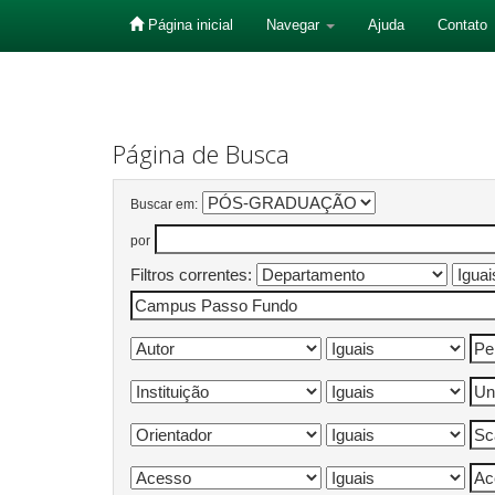
Página inicial
Navegar
Ajuda
Contato
Skip
navigation
Página de Busca
Buscar em:
por
Filtros correntes: