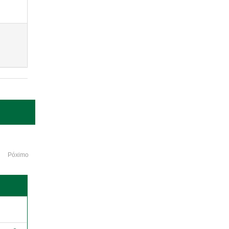
Póximo
o