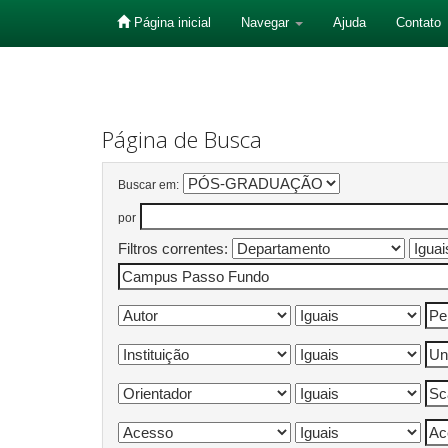
Página inicial
Navegar
Ajuda
Contato
Skip
navigation
Página de Busca
Buscar em:
por
Filtros correntes: