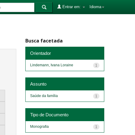
Entrar em:
Idioma
Busca facetada
Orientador
Lindemann, Ivana Loraine
1
Assunto
Saúde da família
1
Tipo de Documento
Monografia
1