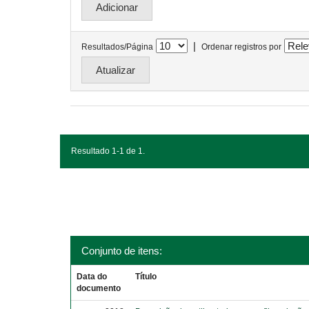
|
Resultados/Página
Ordenar registros por
Resultado 1-1 de 1.
Conjunto de itens:
Data do
Título
documento