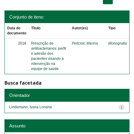
Conjunto de itens:
Data do
Título
Autor(es)
Tipo
documento
2018
Prescrição de
Pelicioli, Marina
Monografia
antibacterianos: perfil
e adesão dos
pacientes visando à
intervenção na
equipe de saúde
Busca facetada
Orientador
Lindemann, Ivana Loraine
1
Assunto