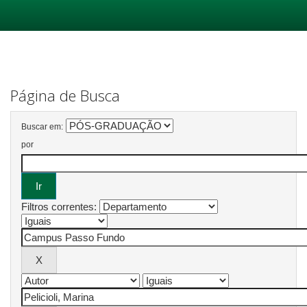
Skip
navigation
Página de Busca
Buscar em:
por
Filtros correntes: