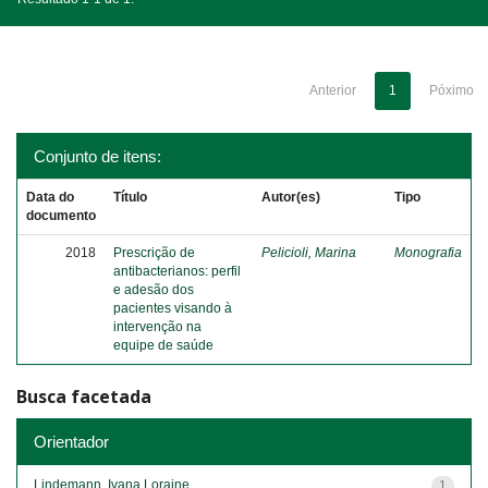
Anterior
1
Póximo
Conjunto de itens:
Data do
Título
Autor(es)
Tipo
documento
2018
Prescrição de
Pelicioli, Marina
Monografia
antibacterianos: perfil
e adesão dos
pacientes visando à
intervenção na
equipe de saúde
Busca facetada
Orientador
Lindemann, Ivana Loraine
1