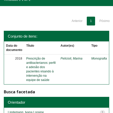
Anterior
1
Póximo
Conjunto de itens:
Data do
Título
Autor(es)
Tipo
documento
2018
Prescrição de
Pelicioli, Marina
Monografia
antibacterianos: perfil
e adesão dos
pacientes visando à
intervenção na
equipe de saúde
Busca facetada
Orientador
Lindemann, Ivana Loraine
1