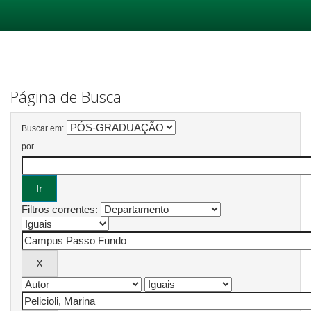
Skip
navigation
Página de Busca
Buscar em:
por
Filtros correntes: