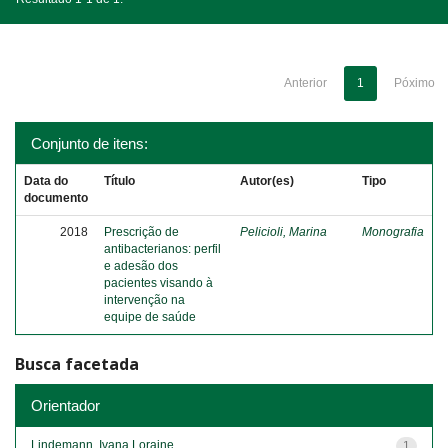
Anterior
1
Póximo
Conjunto de itens:
Data do
Título
Autor(es)
Tipo
documento
2018
Prescrição de
Pelicioli, Marina
Monografia
antibacterianos: perfil
e adesão dos
pacientes visando à
intervenção na
equipe de saúde
Busca facetada
Orientador
Lindemann, Ivana Loraine
1