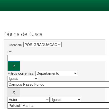
Skip
navigation
Página de Busca
Buscar em:
por
Filtros correntes: