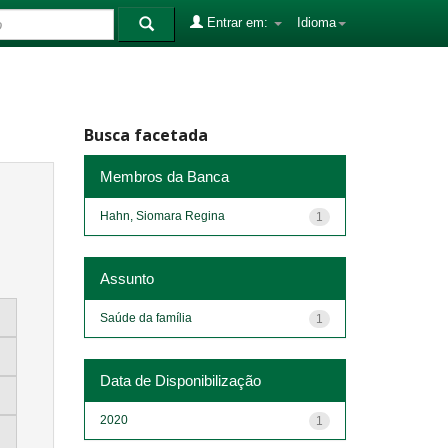
Entrar em:
Idioma
Busca facetada
Membros da Banca
Hahn, Siomara Regina
1
Assunto
Saúde da família
1
Data de Disponibilização
2020
1