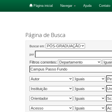
Página inicial
Navegar
Ajuda
Contato
Skip
navigation
Página de Busca
Buscar em:
por
Filtros correntes: