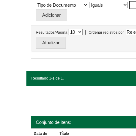
|
Resultados/Página
Ordenar registros por
Resultado 1-1 de 1.
Conjunto de itens:
Data do
Título