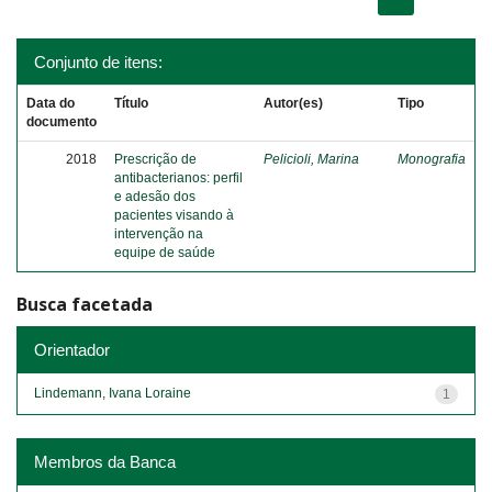
Conjunto de itens:
Data do
Título
Autor(es)
Tipo
documento
2018
Prescrição de
Pelicioli, Marina
Monografia
antibacterianos: perfil
e adesão dos
pacientes visando à
intervenção na
equipe de saúde
Busca facetada
Orientador
Lindemann, Ivana Loraine
1
Membros da Banca