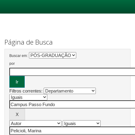
Skip
navigation
Página de Busca
Buscar em:
por
Filtros correntes: