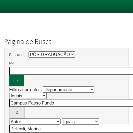
Skip
navigation
Página de Busca
Buscar em:
por
Filtros correntes: