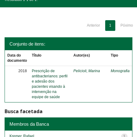
Anterior
1
Póximo
Conjunto de itens:
Data do
Título
Autor(es)
Tipo
documento
2018
Prescrição de
Pelicioli, Marina
Monografia
antibacterianos: perfil
e adesão dos
pacientes visando à
intervenção na
equipe de saúde
Busca facetada
Membros da Banca
Kremer, Rafael
1