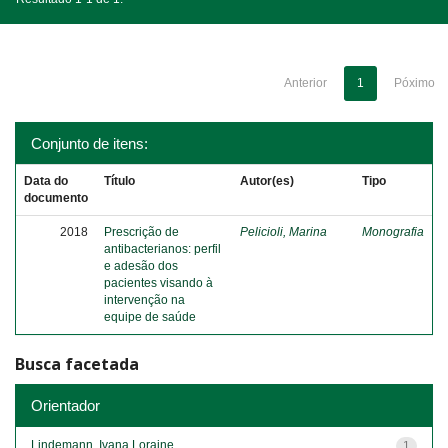
Anterior
1
Póximo
Conjunto de itens:
Data do
Título
Autor(es)
Tipo
documento
2018
Prescrição de
Pelicioli, Marina
Monografia
antibacterianos: perfil
e adesão dos
pacientes visando à
intervenção na
equipe de saúde
Busca facetada
Orientador
Lindemann, Ivana Loraine
1