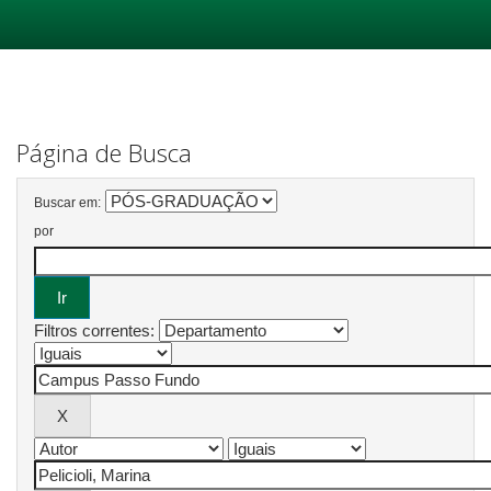
Skip
navigation
Página de Busca
Buscar em:
por
Filtros correntes: