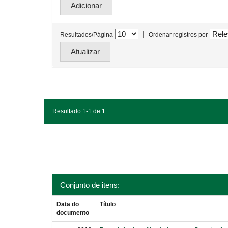
|
Resultados/Página
Ordenar registros por
Resultado 1-1 de 1.
Conjunto de itens:
Data do
Título
documento