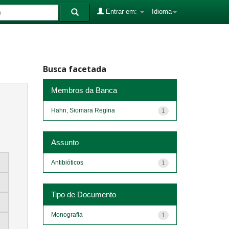
Entrar em:
Idioma
Busca facetada
Membros da Banca
Hahn, Siomara Regina
1
Assunto
Antibióticos
1
Tipo de Documento
Monografia
1