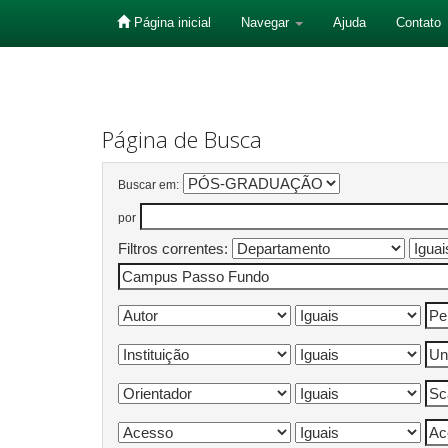
Página inicial
Navegar
Ajuda
Contato
Skip
navigation
Página de Busca
Buscar em:
por
Filtros correntes: