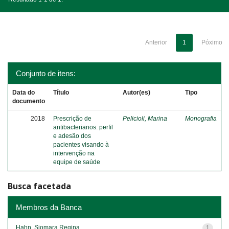
Anterior
1
Póximo
Conjunto de itens:
Data do
Título
Autor(es)
Tipo
documento
2018
Prescrição de
Pelicioli, Marina
Monografia
antibacterianos: perfil
e adesão dos
pacientes visando à
intervenção na
equipe de saúde
Busca facetada
Membros da Banca
Hahn, Siomara Regina
1