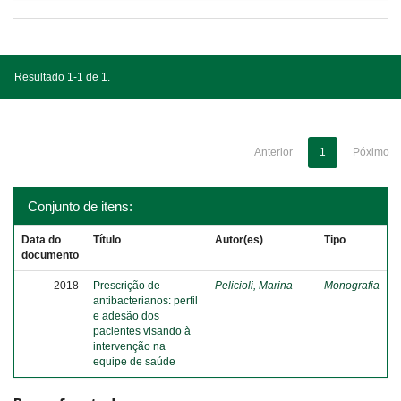
Resultado 1-1 de 1.
Anterior
1
Póximo
Conjunto de itens:
Data do
Título
Autor(es)
Tipo
documento
2018
Prescrição de
Pelicioli, Marina
Monografia
antibacterianos: perfil
e adesão dos
pacientes visando à
intervenção na
equipe de saúde