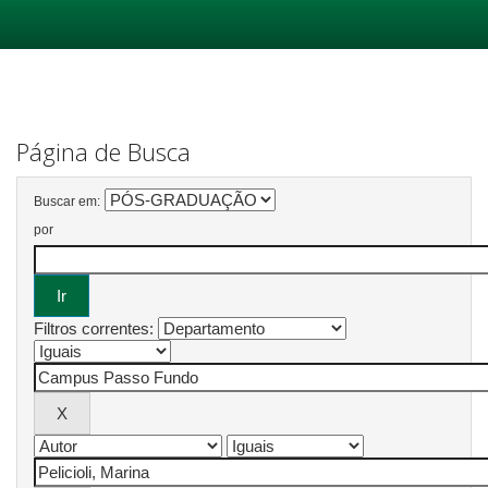
Skip
navigation
Página de Busca
Buscar em:
por
Filtros correntes: