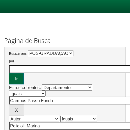
Skip
navigation
Página de Busca
Buscar em:
por
Filtros correntes: