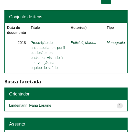
Conjunto de itens:
Data do
Título
Autor(es)
Tipo
documento
2018
Prescrição de
Pelicioli, Marina
Monografia
antibacterianos: perfil
e adesão dos
pacientes visando à
intervenção na
equipe de saúde
Busca facetada
Orientador
Lindemann, Ivana Loraine
1
Assunto