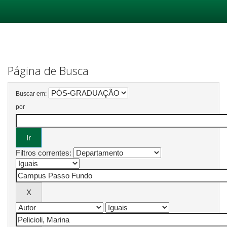
Skip
navigation
Página de Busca
Buscar em:
por
Filtros correntes: