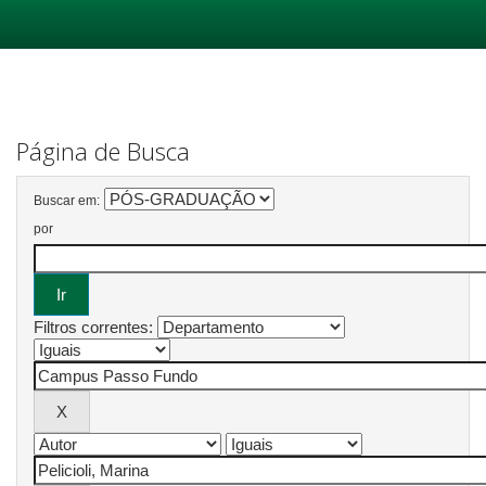
Skip
navigation
Página de Busca
Buscar em:
por
Filtros correntes: