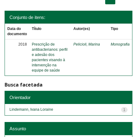
Conjunto de itens:
Data do
Título
Autor(es)
Tipo
documento
2018
Prescrição de
Pelicioli, Marina
Monografia
antibacterianos: perfil
e adesão dos
pacientes visando à
intervenção na
equipe de saúde
Busca facetada
Orientador
Lindemann, Ivana Loraine
1
Assunto