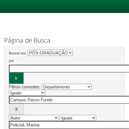
Skip
navigation
Página de Busca
Buscar em:
por
Filtros correntes: