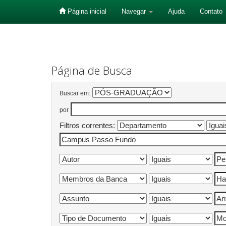
Página inicial
Navegar
Ajuda
Contato
Skip
navigation
Página de Busca
Buscar em:
por
Filtros correntes: