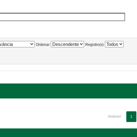
Ordenar
Registro(s)
Anterior
1