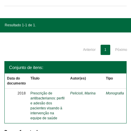
Resultado 1-1 de 1.
Anterior
1
Póximo
Conjunto de itens:
Data do
Título
Autor(es)
Tipo
documento
2018
Prescrição de
Pelicioli, Marina
Monografia
antibacterianos: perfil
e adesão dos
pacientes visando à
intervenção na
equipe de saúde