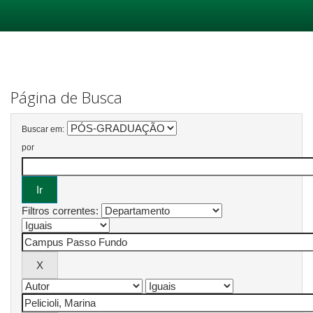
Skip
navigation
Página de Busca
Buscar em:
por
Filtros correntes: