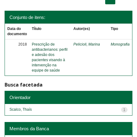
Conjunto de itens:
Data do
Título
Autor(es)
Tipo
documento
2018
Prescrição de
Pelicioli, Marina
Monografia
antibacterianos: perfil
e adesão dos
pacientes visando à
intervenção na
equipe de saúde
Busca facetada
Orientador
Scalco, Thaís
1
Membros da Banca