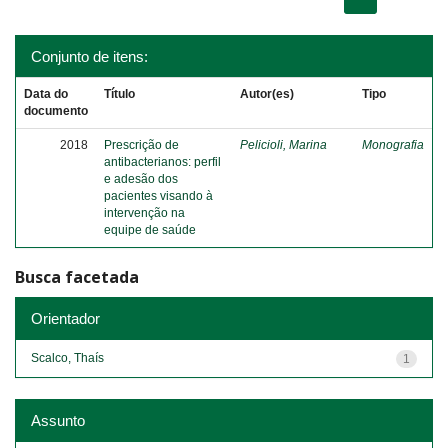
Conjunto de itens:
Data do
Título
Autor(es)
Tipo
documento
2018
Prescrição de
Pelicioli, Marina
Monografia
antibacterianos: perfil
e adesão dos
pacientes visando à
intervenção na
equipe de saúde
Busca facetada
Orientador
Scalco, Thaís
1
Assunto