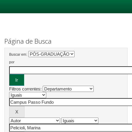
Skip
navigation
Página de Busca
Buscar em:
por
Filtros correntes: