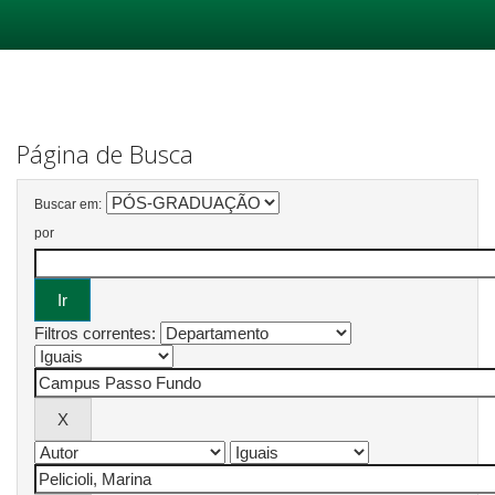
Skip
navigation
Página de Busca
Buscar em:
por
Filtros correntes: