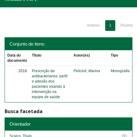
Anterior
1
Póximo
Conjunto de itens:
Data do
Título
Autor(es)
Tipo
documento
2018
Prescrição de
Pelicioli, Marina
Monografia
antibacterianos: perfil
e adesão dos
pacientes visando à
intervenção na
equipe de saúde
Busca facetada
Orientador
Scalco, Thaís
1