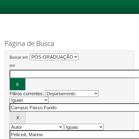
Skip
navigation
Página de Busca
Buscar em:
por
Filtros correntes: