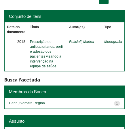
Conjunto de itens:
Data do
Título
Autor(es)
Tipo
documento
2018
Prescrição de
Pelicioli, Marina
Monografia
antibacterianos: perfil
e adesão dos
pacientes visando à
intervenção na
equipe de saúde
Busca facetada
Membros da Banca
Hahn, Siomara Regina
1
Assunto