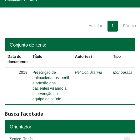
Anterior
1
Póximo
Conjunto de itens:
Data do
Título
Autor(es)
Tipo
documento
2018
Prescrição de
Pelicioli, Marina
Monografia
antibacterianos: perfil
e adesão dos
pacientes visando à
intervenção na
equipe de saúde
Busca facetada
Orientador
Scalco, Thaís
1