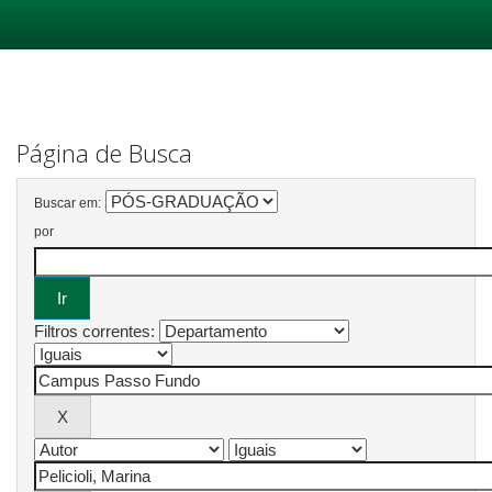
Skip
navigation
Página de Busca
Buscar em:
por
Filtros correntes: