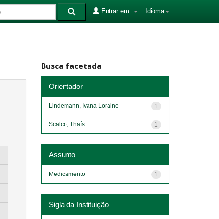
Entrar em:
Idioma
Busca facetada
Orientador
Lindemann, Ivana Loraine
1
Scalco, Thaís
1
Assunto
Medicamento
1
Sigla da Instituição