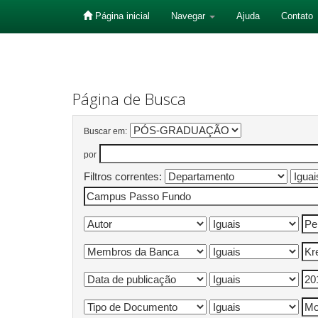
Página inicial
Navegar
Ajuda
Contato
Skip
navigation
Página de Busca
Buscar em:
por
Filtros correntes: