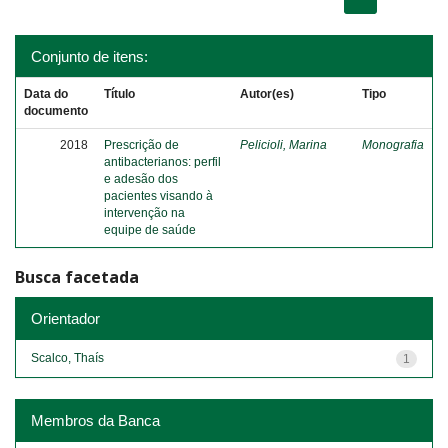
Conjunto de itens:
Data do
Título
Autor(es)
Tipo
documento
2018
Prescrição de
Pelicioli, Marina
Monografia
antibacterianos: perfil
e adesão dos
pacientes visando à
intervenção na
equipe de saúde
Busca facetada
Orientador
Scalco, Thaís
1
Membros da Banca