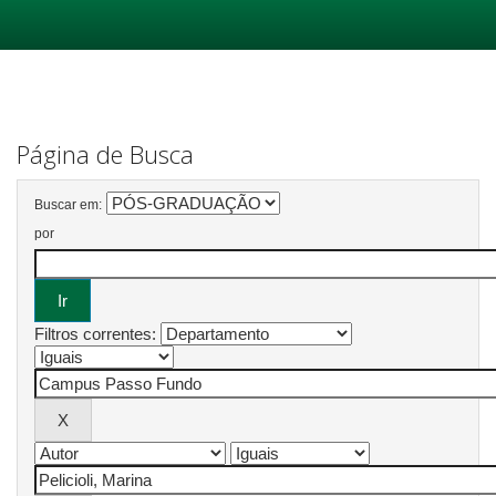
Skip
navigation
Página de Busca
Buscar em:
por
Filtros correntes: