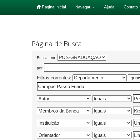
Página inicial
Navegar
Ajuda
Contato
Skip
navigation
Página de Busca
Buscar em:
por
Filtros correntes: