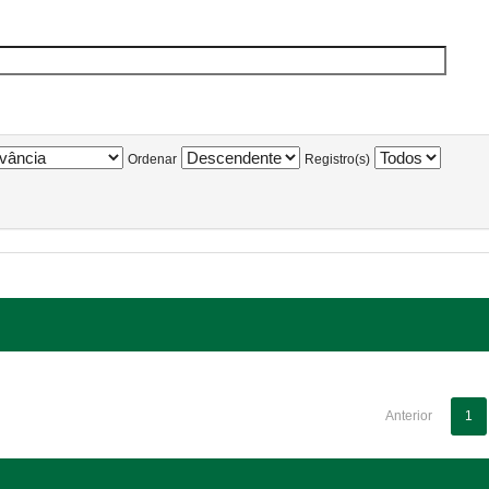
Ordenar
Registro(s)
Anterior
1