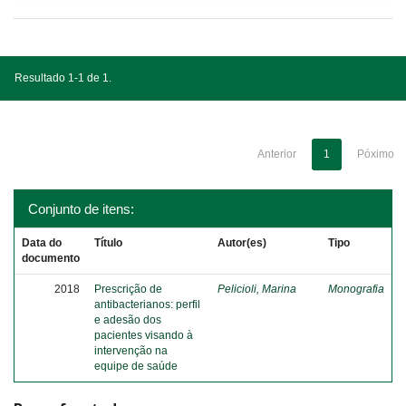
Resultado 1-1 de 1.
Anterior
1
Póximo
Conjunto de itens:
Data do
Título
Autor(es)
Tipo
documento
2018
Prescrição de
Pelicioli, Marina
Monografia
antibacterianos: perfil
e adesão dos
pacientes visando à
intervenção na
equipe de saúde