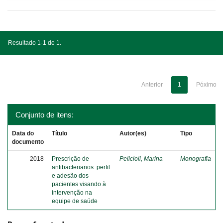
Resultado 1-1 de 1.
Anterior
1
Póximo
Conjunto de itens:
Data do
Título
Autor(es)
Tipo
documento
2018
Prescrição de
Pelicioli, Marina
Monografia
antibacterianos: perfil
e adesão dos
pacientes visando à
intervenção na
equipe de saúde