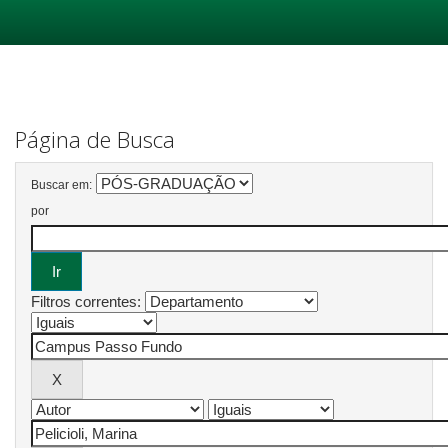
Skip
navigation
Página de Busca
Buscar em:
por
Filtros correntes: