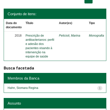
Conjunto de itens:
Data do
Título
Autor(es)
Tipo
documento
2018
Prescrição de
Pelicioli, Marina
Monografia
antibacterianos: perfil
e adesão dos
pacientes visando à
intervenção na
equipe de saúde
Busca facetada
Membros da Banca
Hahn, Siomara Regina
1
Assunto