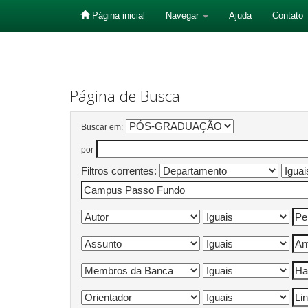
Página inicial
Navegar
Ajuda
Contato
Skip
navigation
Página de Busca
Buscar em:
por
Filtros correntes: