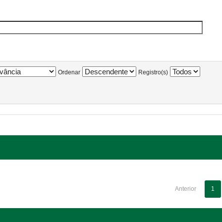
Ordenar
Registro(s)
Anterior
1