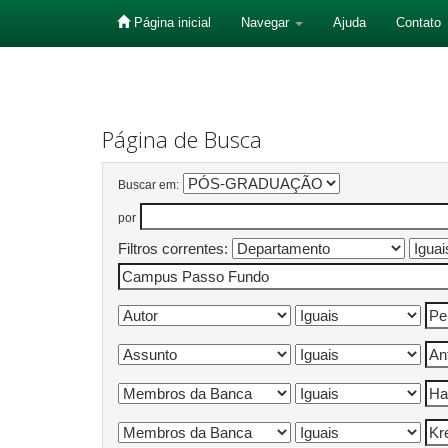
Página inicial
Navegar
Ajuda
Contato
Skip
navigation
Página de Busca
Buscar em:
por
Filtros correntes: