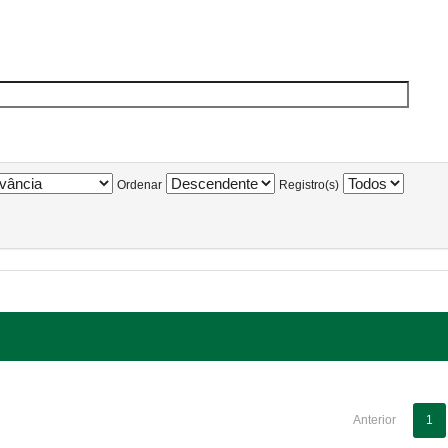
Ordenar
Registro(s)
Anterior
1