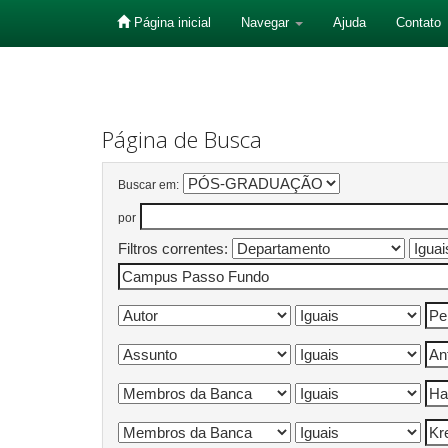
Página inicial
Navegar
Ajuda
Contato
Skip
navigation
Página de Busca
Buscar em:
por
Filtros correntes: