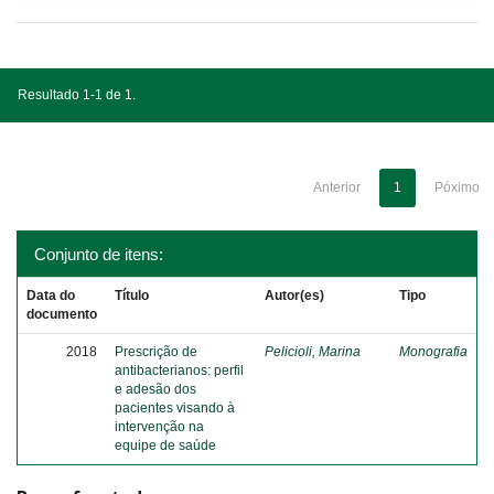
Resultado 1-1 de 1.
Anterior
1
Póximo
Conjunto de itens:
Data do
Título
Autor(es)
Tipo
documento
2018
Prescrição de
Pelicioli, Marina
Monografia
antibacterianos: perfil
e adesão dos
pacientes visando à
intervenção na
equipe de saúde