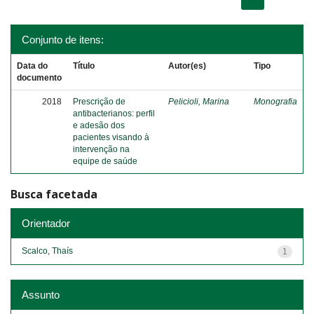
Conjunto de itens:
Data do
Título
Autor(es)
Tipo
documento
2018
Prescrição de
Pelicioli, Marina
Monografia
antibacterianos: perfil
e adesão dos
pacientes visando à
intervenção na
equipe de saúde
Busca facetada
Orientador
Scalco, Thaís
1
Assunto